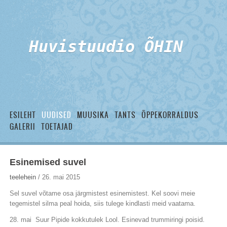
Huvistuudio ÕHIN
ESILEHT
UUDISED
MUUSIKA
TANTS
ÕPPEKORRALDUS
GALERII
TOETAJAD
Esinemised suvel
teelehein
/ 26. mai 2015
Sel suvel võtame osa järgmistest esinemistest. Kel soovi meie
tegemistel silma peal hoida, siis tulege kindlasti meid vaatama.
28. mai Suur Pipide kokkutulek Lool. Esinevad trummiringi poisid.