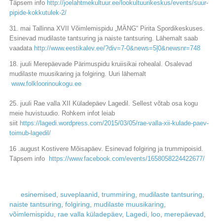
Täpsem info
http://joelahtmekultuur.ee/lookultuurikeskus/events/suur-
pipide-kokkutulek-2/
31. mai Tallinna XVII Võimlemispidu „MÄNG“ Pirita Spordikeskuses.
Esinevad mudilaste tantsuring ja naiste tantsuring. Lähemalt saab
vaadata
http://www.eestikalev.ee/?div=7-0&news=5|0&newsnr=748
18. juuli Merepäevade Pärimuspidu kruiisikai rohealal. Osalevad
mudilaste muusikaring ja folgiring. Uuri lähemalt
www.folkloorinoukogu.ee
25. juuli Rae valla XII Küladepäev Lagedil. Sellest võtab osa kogu
meie huvistuudio. Rohkem infot leiab
siit
https://lagedi.wordpress.com/2015/03/05/rae-valla-xii-kulade-paev-
toimub-lagedil/
16 .august Kostivere Mõisapäev. Esinevad folgiring ja trummipoisid.
Täpsem info
https://www.facebook.com/events/1658058224422677/
esinemised
,
suveplaanid
,
trummiring
,
mudilaste tantsuring
,
naiste tantsuring
,
folgiring
,
mudilaste muusikaring
,
võimlemispidu
,
rae valla küladepäev
,
Lagedi
,
loo
,
merepäevad
,