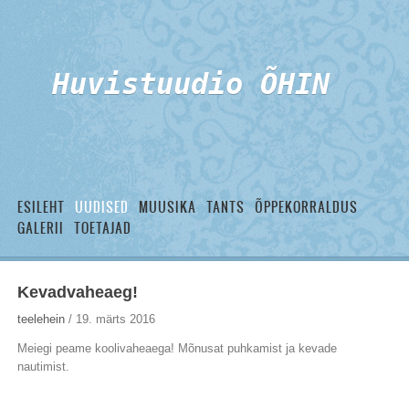
Huvistuudio ÕHIN
ESILEHT
UUDISED
MUUSIKA
TANTS
ÕPPEKORRALDUS
GALERII
TOETAJAD
Kevadvaheaeg!
teelehein
/ 19. märts 2016
Meiegi peame koolivaheaega! Mõnusat puhkamist ja kevade
nautimist.