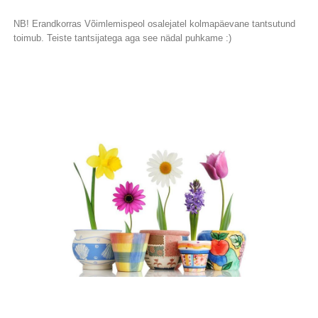
NB! Erandkorras Võimlemispeol osalejatel kolmapäevane tantsutund
toimub. Teiste tantsijatega aga see nädal puhkame :)