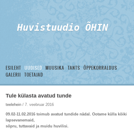
Huvistuudio ÕHIN
ESILEHT
UUDISED
MUUSIKA
TANTS
ÕPPEKORRALDUS
GALERII
TOETAJAD
Tule külasta avatud tunde
teelehein
/ 7. veebruar 2016
09.02-11.02.2016 toimub avatud tundide nädal. Ootame külla kõiki
lapsevanemaid,
sõpru, tuttavaid ja muidu huvilisi.