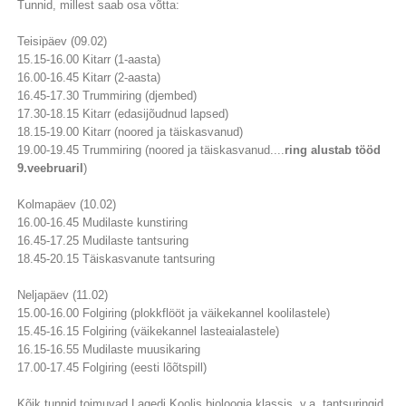
Tunnid, millest saab osa võtta:
Teisipäev (09.02)
15.15-16.00 Kitarr (1-aasta)
16.00-16.45 Kitarr (2-aasta)
16.45-17.30 Trummiring (djembed)
17.30-18.15 Kitarr (edasijõudnud lapsed)
18.15-19.00 Kitarr (noored ja täiskasvanud)
19.00-19.45 Trummiring (noored ja täiskasvanud....
ring alustab tööd
9.veebruaril
)
Kolmapäev (10.02)
16.00-16.45 Mudilaste kunstiring
16.45-17.25 Mudilaste tantsuring
18.45-20.15 Täiskasvanute tantsuring
Neljapäev (11.02)
15.00-16.00 Folgiring (plokkflööt ja väikekannel koolilastele)
15.45-16.15 Folgiring (väikekannel lasteaialastele)
16.15-16.55 Mudilaste muusikaring
17.00-17.45 Folgiring (eesti lõõtspill)
Kõik tunnid toimuvad Lagedi Koolis bioloogia klassis, v.a. tantsuringid.