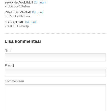
sevkxNacVroEtbLH
25. juuni
krUSvuqyCXeNm
PVvLJDYbNwXaK
04. juuli
LCPvlhFitUfcKwa
tFAIZepHxrfE
04. juuli
ZtsaOFHuvboBp
Lisa kommentaar
Nimi
E-mail
Kommenteeri