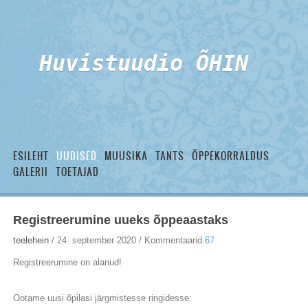
Huvistuudio ÕHIN
ESILEHT
UUDISED
MUUSIKA
TANTS
ÕPPEKORRALDUS
GALERII
TOETAJAD
Registreerumine uueks õppeaastaks
teelehein
/ 24. september 2020 /
Kommentaarid
67
Registreerumine on alanud!
Ootame uusi õpilasi järgmistesse ringidesse: