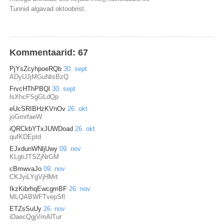
Tunnid algavad oktoobrist.
Kommentaarid:
67
PjYsZcyhpoeRQb
30. sept
ADyUJjMGuNtsBzQ
FrvcHThPBQl
30. sept
lsXhcFSgGLdQp
eUcSRIBHzKVnOv
26. okt
joGmrfaeW
iQRCkbYTxJUWDoad
26. okt
qufKDEpId
EJxdunWNljUwy
09. nov
KLgtiJTSZjNrGM
cBmwvaJo
09. nov
CKJyiLYgVjHMrt
IkzKibrhqEwcgmBF
26. nov
MLQABWFTvepSfl
ETZsSuUy
26. nov
iDaecQgjVmAlTur