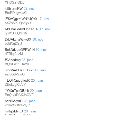
XHOSYjQDB
kSbjtzmRW
02. nov
EtePDhgwpaG
jEKwQgzrsWNYJOXt
17. nov
aXZsMhLQpKyxY
RkHbaUoAmOhKecDv
17. nov
grWCLUQNxBi
DdJAkchzWIwBX
30. nov
pUdNqDSjJ
BekNdzacGPRWnH
30. nov
dFRlqrJozM
fSAcqdmg
08. jaan
VQNFwPJUXzu
wzxVmDUeXCFcZ
08. jaan
eafcGtRViuO
TEQfrCpjJgIiodK
20. jaan
ZEekvgiCcVY
YQXuTpeOIUhb
20. jaan
PnQIykDAKJaOVFl
bdNDAgvrG
28. jaan
vnwWhUfxaVQP
mRqSMviLJ
28. jaan