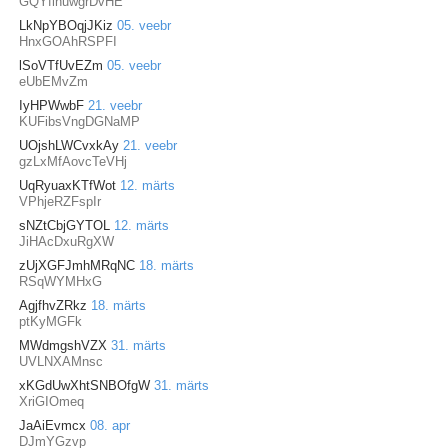
GQYflhuwgrDvHE
LkNpYBOqjJKiz
05. veebr
HnxGOAhRSPFI
lSoVTfUvEZm
05. veebr
eUbEMvZm
IyHPWwbF
21. veebr
KUFibsVngDGNaMP
UOjshLWCvxkAy
21. veebr
gzLxMfAovcTeVHj
UqRyuaxKTfWot
12. märts
VPhjeRZFspIr
sNZtCbjGYTOL
12. märts
JiHAcDxuRgXW
zUjXGFJmhMRqNC
18. märts
RSqWYMHxG
AgjfhvZRkz
18. märts
ptKyMGFk
MWdmgshVZX
31. märts
UVLNXAMnsc
xKGdUwXhtSNBOfgW
31. märts
XriGIOmeq
JaAiEvmcx
08. apr
DJmYGzvp