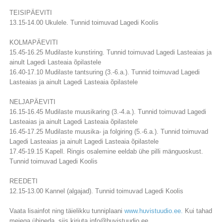
TEISIPÄEVITI
13.15-14.00 Ukulele. Tunnid toimuvad Lagedi Koolis
KOLMAPÄEVITI
15.45-16.25 Mudilaste kunstiring. Tunnid toimuvad Lagedi Lasteaias ja
ainult Lagedi Lasteaia õpilastele
16.40-17.10 Mudilaste tantsuring (3.-6.a.). Tunnid toimuvad Lagedi
Lasteaias ja ainult Lagedi Lasteaia õpilastele
NELJAPÄEVITI
16.15-16.45 Mudilaste muusikaring (3.-4.a.). Tunnid toimuvad Lagedi
Lasteaias ja ainult Lagedi Lasteaia õpilastele
16.45-17.25 Mudilaste muusika- ja folgiring (5.-6.a.). Tunnid toimuvad
Lagedi Lasteaias ja ainult Lagedi Lasteaia õpilastele
17.45-19.15 Kapell. Ringis osalemine eeldab ühe pilli mänguoskust.
Tunnid toimuvad Lagedi Koolis
REEDETI
12.15-13.00 Kannel (algajad). Tunnid toimuvad Lagedi Koolis
Vaata lisainfot ning täielikku tunniplaani
www.huvistuudio.ee.
Kui tahad
meiega ühineda, siis kirjuta info@huvistuudio.ee