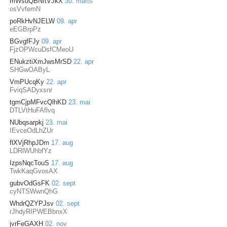
mWsuQBNftVJkX
30. märts
osVvfemN
poRkHvNJELW
09. apr
eEGBrpPz
BGvgfFJy
09. apr
FjzOPWcuDsfCMeoU
ENukztiXmJwsMrSD
22. apr
SHGwOAByL
VmPUcqKy
22. apr
FviqSADyxsnr
tgmCjpMFvcQlhKD
23. mai
DTLVtHuFAflvq
NUbqsarpkj
23. mai
IEvceOdLhZUr
flXVjRhpJDm
17. aug
LDRlWUhbfYz
IzpsNqcTouS
17. aug
TwkKaqGvosAX
gubvOdGsFK
02. sept
cyNTSWwnQhG
WhdrQZYPJsv
02. sept
rJhdyRIPWEBbnxX
jvrFeGAXH
02. nov