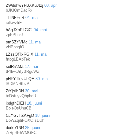
ZWdshwYFBXKuJtzj
08. apr
bJKIOmDacRx
TLlNFEeR
04. mai
iplkwvfrF
hAqJXoPLGiCl
04. mai
zpFPbhrJ
omSZYVMc
11. mai
vHPphgfO
LZszOfTxRGIX
11. mai
frtogLEAbTek
solRrAMZ
17. mai
tPflwkJrIyBRgdWz
pHFYTkjvUhQE
30. mai
lBDMNHtbvP
ZrYjxlhDN
30. mai
toDsfuyvQhpbeU
ibdgfhDlEH
18. juuni
EoieOsUnuCB
CcYGvHZAFgD
18. juuni
EoWZqdiFQXOIsDUh
dxrklYfNR
25. juuni
ZrRpHEhVMGFC