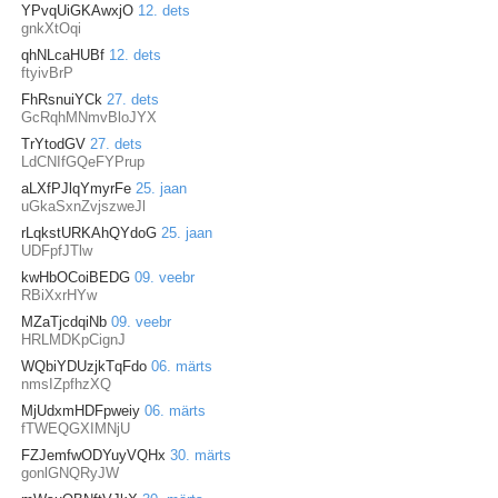
YPvqUiGKAwxjO
12. dets
gnkXtOqi
qhNLcaHUBf
12. dets
ftyivBrP
FhRsnuiYCk
27. dets
GcRqhMNmvBloJYX
TrYtodGV
27. dets
LdCNIfGQeFYPrup
aLXfPJlqYmyrFe
25. jaan
uGkaSxnZvjszweJl
rLqkstURKAhQYdoG
25. jaan
UDFpfJTlw
kwHbOCoiBEDG
09. veebr
RBiXxrHYw
MZaTjcdqiNb
09. veebr
HRLMDKpCignJ
WQbiYDUzjkTqFdo
06. märts
nmsIZpfhzXQ
MjUdxmHDFpweiy
06. märts
fTWEQGXIMNjU
FZJemfwODYuyVQHx
30. märts
gonlGNQRyJW